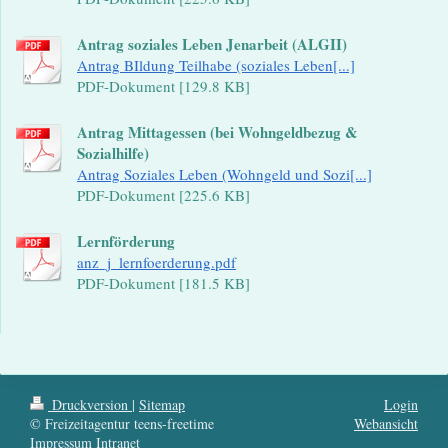
Antrag soziales Leben Jenarbeit (ALGII)
Antrag BIldung Teilhabe (soziales Leben[...]
PDF-Dokument [129.8 KB]
Antrag Mittagessen (bei Wohngeldbezug &
Sozialhilfe)
Antrag Soziales Leben (Wohngeld und Sozi[...]
PDF-Dokument [225.6 KB]
Lernförderung
anz_j_lernfoerderung.pdf
PDF-Dokument [181.5 KB]
Druckversion
|
Sitemap
Login
© Freizeitagentur teens-freetime
Webansicht
Impressum
Intranet